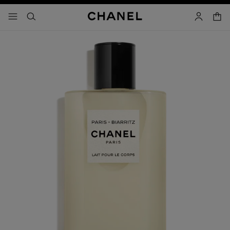
啟用高對比
購物
選單 - 主導覽
- 主選單
搜尋
帳戶