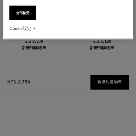
全部接受
巴黎─巴黎
巴黎─愛丁堡
Cookie設定
香奈兒之水系列 – 身體乳液
香奈兒之水系列─沐浴精
編號102950
編號102840
nt$ 2,750
nt$ 2,120
新增到購物車
新增到購物車
NT$ 2,750
新增到購物車