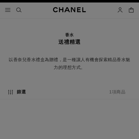
啟用高對比
購物
選單 - 主導覽
- 主選單
搜尋
帳戶
香水
送禮精選
以香奈兒香水禮盒為贈禮，是一種讓人有機會探索精品香水魅
力的理想方式。
1項商品
篩選
精選商品