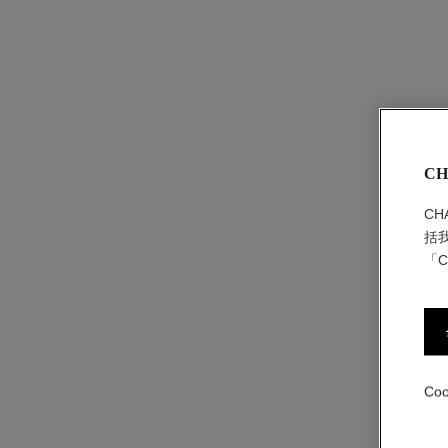
CH
C
括
「C
Co