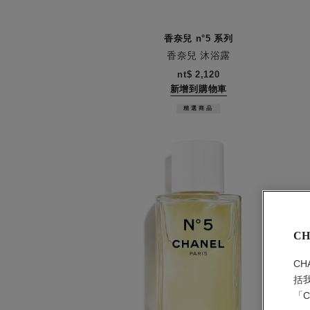
香奈兒 n°5 系列
香奈兒 沐浴露
編號105765
nt$ 2,120
新增到購物車
精選商品
CH
C
括
「C