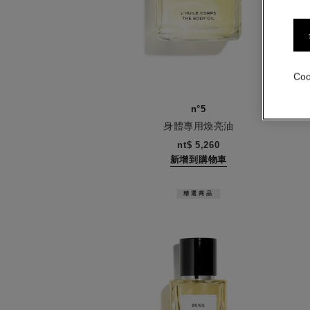
Co
n°5
身體專用煥亮油
編號105820
nt$ 5,260
新增到購物車
精選商品