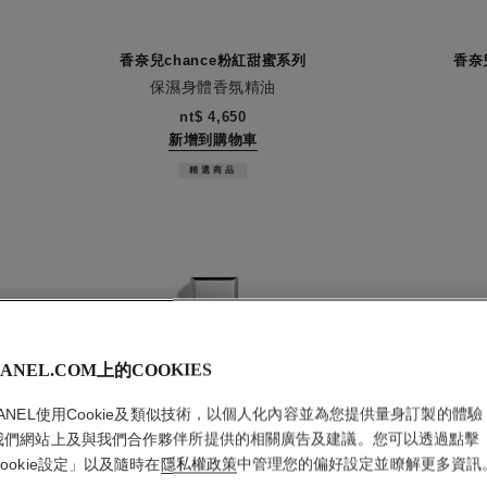
香奈兒chance粉紅甜蜜系列
香奈
保濕身體香氛精油
編號126760
編號10175
nt$ 4,650
新增到購物車
精選商品
ANEL.COM上的COOKIES
HANEL使用Cookie及類似技術，以個人化內容並為您提供量身訂製的體驗
我們網站上及與我們合作夥伴所提供的相關廣告及建議。您可以透過點擊
ookie設定」以及隨時在
隱私權政策
中管理您的偏好設定並瞭解更多資訊