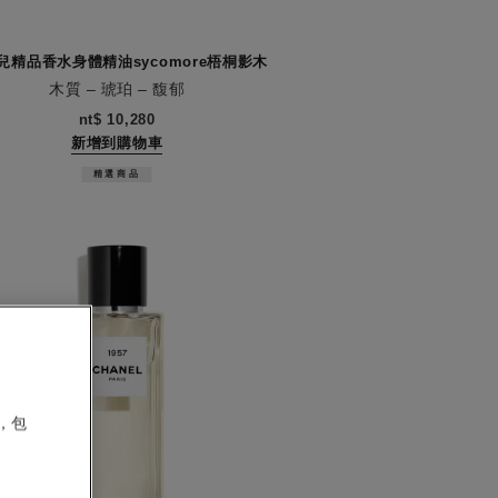
兒精品香水身體精油sycomore梧桐影木
木質 – 琥珀 – 馥郁
5
nt$ 10,280
新增到購物車
精選商品
，包
。