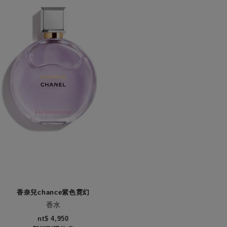
香奈兒chance紫色霓幻
香水
0
nt$ 4,950