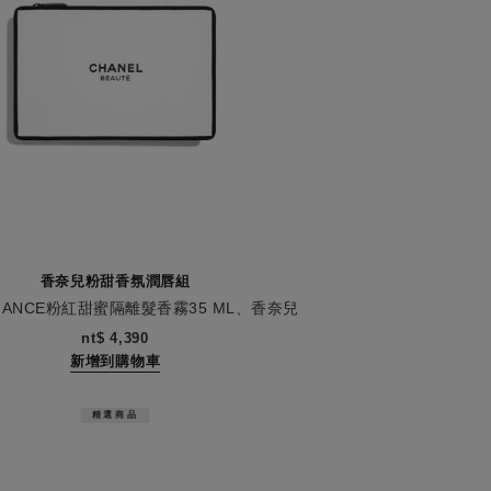
香奈兒粉甜香氛潤唇組
ANCE粉紅甜蜜隔離髮香霧35 ML、香奈兒
CO持色潤唇膏#914焦糖、限量收納包
0
nt$ 4,390
新增到購物車
精選商品