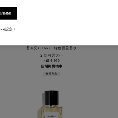
全部接受
okie設定
香奈兒chance綠色氣息系列
香奈兒CHANCE綠色輕盈香水
編號136140
編號12216
2 款可選大小
nt$ 4,950
新增到購物車
精選商品