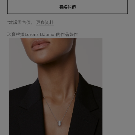
聯絡我們
↩
*建議零售價。
更多資料
珠寶根據Lorenz Bäumer的作品製作