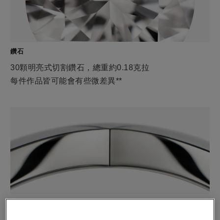
鑽石
30顆明亮式切割鑽石，總重約0.18克拉
每件作品皆可能會有些微差異**
材質
18K白金