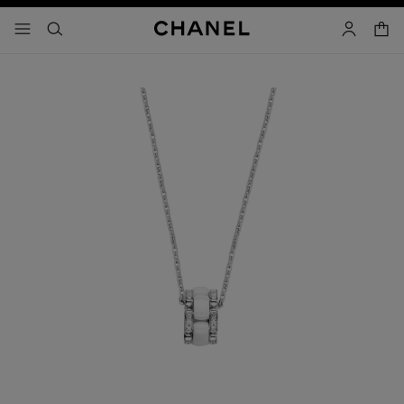
啟用高對比
購物
選單 - 主導覽
- 主選單
搜尋
帳戶