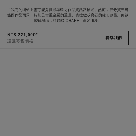
**我們的網站上盡可能提供最準確之作品資訊及描述。然而，部分資訊可
能因作品而異，特別是貴重金屬的重量、克拉數或寶石的確切數量。如欲
瞭解詳情，請聯絡 CHANEL 顧客服務。
NT$ 221,000
*
聯絡我們
建議零售價格