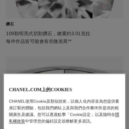
鑽石
109顆明亮式切割鑽石，總重約3.01克拉
每件作品皆可能會有些微差異**
CHANEL.COM上的COOKIES
CHANEL使用Cookie及類似技術，以個人化內容並為您提供量
身訂製的體驗，包括我們網站上及與我們合作夥伴所提供的相
材質
關廣告及建議。您可以透過點擊「Cookie設定」以及隨時在
隱
私權政策
中管理您的偏好設定並瞭解更多資訊。
18K白金