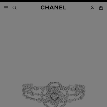
啟用高對比
購物
選單 - 主導覽
- 主選單
搜尋
帳戶