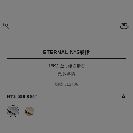
開啟
圖片的放大圖
ETERNAL N°5戒指
18K白金，鑲嵌鑽石
更多詳情
編號 J12405
NT$ 596,000
*
款式
(2)