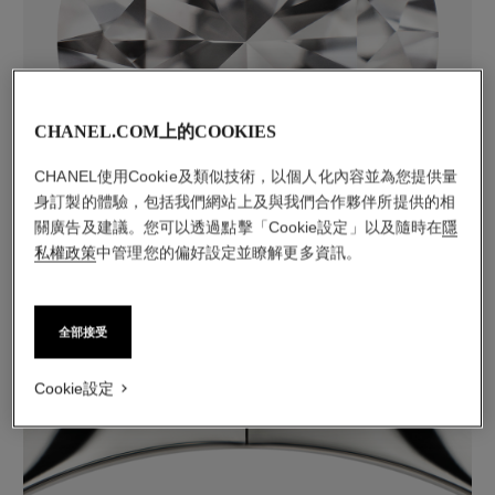
CHANEL.COM上的COOKIES
鑽石
CHANEL使用Cookie及類似技術，以個人化內容並為您提供量
31顆明亮式切割鑽石，總重約0.97克拉
身訂製的體驗，包括我們網站上及與我們合作夥伴所提供的相
包括1顆明亮式切割主鑽，重約0.30克拉，GIA認證
關廣告及建議。您可以透過點擊「Cookie設定」以及隨時在
隱
每件作品皆可能會有些微差異**
私權政策
中管理您的偏好設定並瞭解更多資訊。
全部接受
Cookie設定