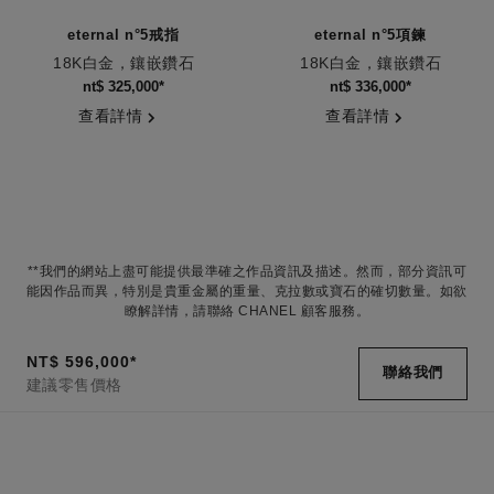
eternal n°5戒指
eternal n°5項鍊
18K白金，鑲嵌鑽石
18K白金，鑲嵌鑽石
編號J12002
編號J11991
nt$ 325,000
*
nt$ 336,000
*
查看詳情
查看詳情
**我們的網站上盡可能提供最準確之作品資訊及描述。然而，部分資訊可
能因作品而異，特別是貴重金屬的重量、克拉數或寶石的確切數量。如欲
瞭解詳情，請聯絡 CHANEL 顧客服務。
NT$ 596,000
*
聯絡我們
建議零售價格