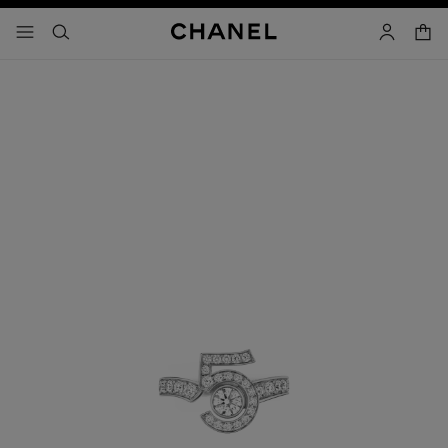
啟用高對比
購物
選單 - 主導覽
- 主選單
搜尋
帳戶