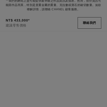
**我們的網站上盡可能提供最準確之作品資訊及描述。然而，部分資訊可
能因作品而異，特別是貴重金屬的重量、克拉數或寶石的確切數量。如欲
瞭解詳情，請聯絡 CHANEL 顧客服務。
NT$ 433,000
*
聯絡我們
建議零售價格