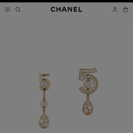
啟用高對比
購物
選單 - 主導覽
- 主選單
搜尋
帳戶