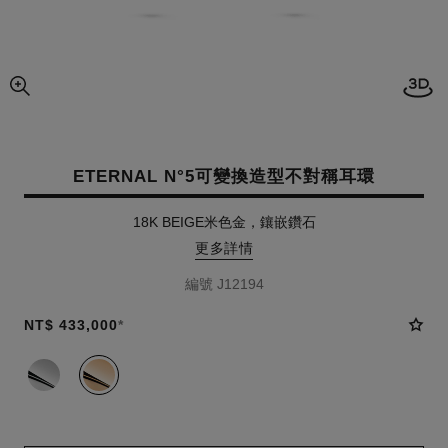
開啟
圖片的放大圖
ETERNAL N°5可變換造型不對稱耳環
18K BEIGE米色金，鑲嵌鑽石
更多詳情
編號 J12194
NT$ 433,000
*
款式
(2)