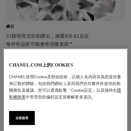
鑽石
31顆明亮式切割鑽石，總重約0.61克拉
每件作品皆可能會有些微差異**
CHANEL.COM上的COOKIES
CHANEL使用Cookie及類似技術，以個人化內容並為您提供量
身訂製的體驗，包括我們網站上及與我們合作夥伴所提供的相
關廣告及建議。您可以透過點擊「Cookie設定」以及隨時在
隱
私權政策
中管理您的偏好設定並瞭解更多資訊。
材質
全部接受
18K BEIGE米色金