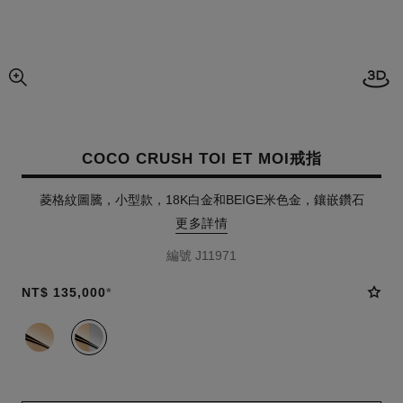
開啟
圖片的放大圖
COCO CRUSH TOI ET MOI戒指
菱格紋圖騰，小型款，18K白金和BEIGE米色金，鑲嵌鑽石
更多詳情
編號 J11971
NT$ 135,000
*
款式
(2)