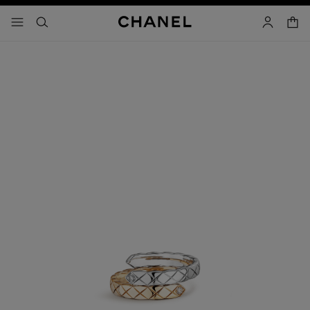
啟用高對比
購物
選單 - 主導覽
- 主選單
搜尋
帳戶