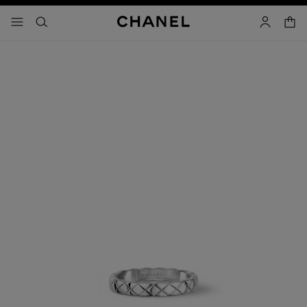
啟用高對比
購物
選單 - 主導覽
- 主選單
搜尋
帳戶