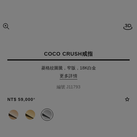
開啟
圖片的放大圖
COCO CRUSH戒指
菱格紋圖騰，窄版，18K白金
更多詳情
編號 J11793
NT$ 59,000
*
款式
(3)