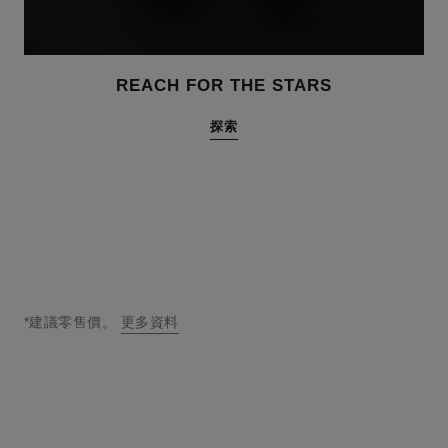
REACH FOR THE STARS
探索
*建議零售價。
更多資料
↩