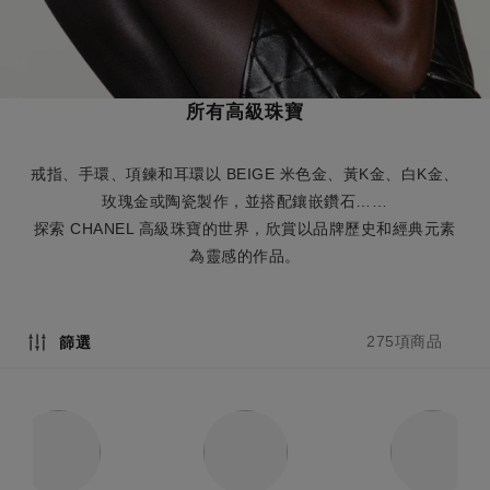
所有高級珠寶
戒指、手環、項鍊和耳環以 BEIGE 米色金、黃K金、白K金、
玫瑰金或陶瓷製作，並搭配鑲嵌鑽石……
探索 CHANEL 高級珠寶的世界，欣賞以品牌歷史和經典元素
為靈感的作品。
275項商品
篩選