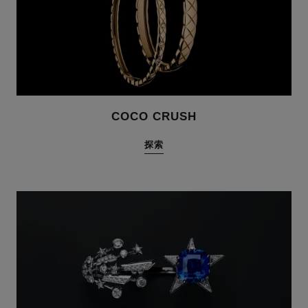
COCO CRUSH
探索