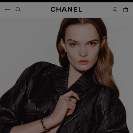
啟用高對比
購物
選單 - 主導覽
- 主選單
搜尋
帳戶