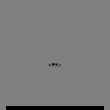
coco戒指
coco crush戒指
菱格紋圖騰，18K白金，鑲嵌
菱格紋圖騰，大型款，18K黃
鑽石
金
編號J13724
編號J10574
nt$ 139,000
*
nt$ 147,000
*
查看詳情
查看詳情
查看更多