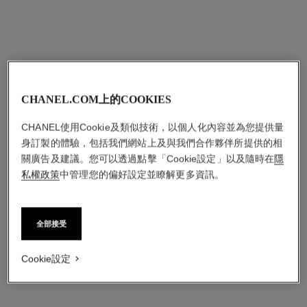
編號J11786
編號J13162
nt$ 160,000
*
nt$ 207,000
*
查看詳情
查看詳情
CHANEL.COM上的COOKIES
CHANEL使用Cookie及類似技術，以個人化內容並為您提供量
身訂製的體驗，包括我們網站上及與我們合作夥伴所提供的相
關廣告及建議。您可以透過點擊「Cookie設定」以及隨時在
隱
私權政策
中管理您的偏好設定並瞭解更多資訊。
coco crush戒指
coco crush戒指
全部接受
菱格紋圖騰，小型款，18K
菱格紋圖騰，大型款，18K
BEIGE米色金，鑲嵌鑽石
BEIGE米色金，鑲嵌鑽石
Cookie設定
編號J13001
編號J13156
nt$ 658,000
*
nt$ 413,000
*
查看詳情
查看詳情