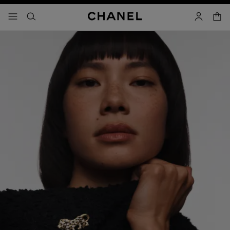
啟用高對比
購物
選單 - 主導覽
- 主選單
搜尋
帳戶