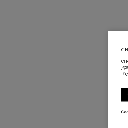
CH
C
括
「C
Co