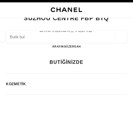
KONTRASTI ETKINLEŞTIR
BUTIK KARTINI KAPAT SUZHOU CENTRE FBP BTQ
ana gezinti menüsü
Arama
He
ana gezinti menüsü
SUZHOU CENTRE FBP BTQ
BUTIK BUL
苏州工业园区苏州中心3幢l1层,
215021 Suzhou, Jiangsu Sheng
Coğrafi
öneriler bu arama çubuğunun altında görüntülenir
0 Mevcut öneriler
Suzhou Centre FBP BTQ
ARAYIN
51262381946
GÜZERGAH
MODA
GÖZLÜKLER
SAATLER VE FINE JEWELLERY
BUTİĞİNİZDE
filtre sonucu:
filtreler
KOZMETIK