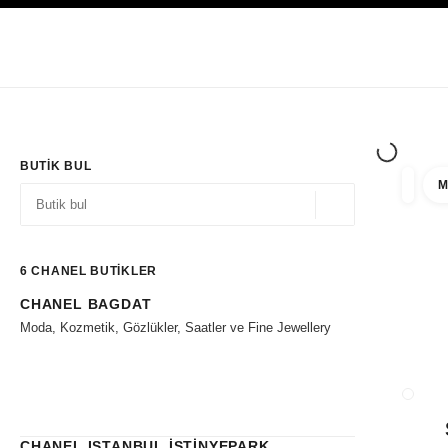
YÜKSEK KONTRASTI ETKINLEŞTIR
Yalnızca Butiklerde
Kurumsal
HAUTE COUTURE
MODA
HIGH J
BUTIK BUL
M
filtre 
filtrel
Coğrafi konum - siz
öneriler bu arama çubuğunun altında görüntülenir
0 Mevcut öneriler
6
CHANEL BUTİKLER
CHANEL BAGDAT
Filtrelere git
Moda, Kozmetik, Gözlükler, Saatler ve Fine Jewellery
BUTIK
CHANEL ISTANBUL İSTİNYEPARK