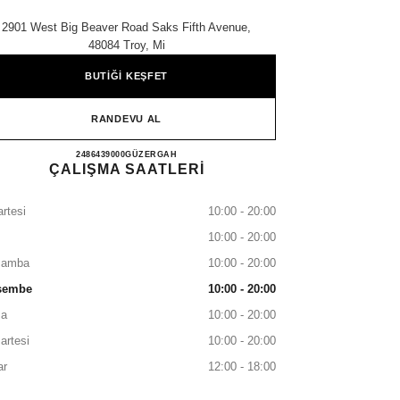
2901 West Big Beaver Road Saks Fifth Avenue,
48084 Troy, Mi
BUTİĞİ KEŞFET
RANDEVU AL
SAKS FIFTH AVENUE TROY
2486439000
ARAYIN
GÜZERGAH
ÇALIŞMA SAATLERİ
rtesi
10:00 - 20:00
10:00 - 20:00
şamba
10:00 - 20:00
şembe
10:00 - 20:00
a
10:00 - 20:00
artesi
10:00 - 20:00
ar
12:00 - 18:00