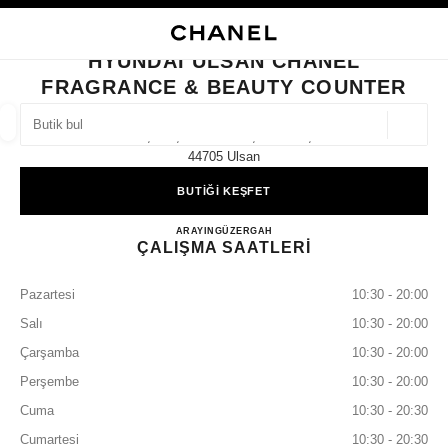
KONTRASTI ETKINLEŞTIR
BUTIK KARTINI KAPAT HYUNDAI ULSAN CHANEL FRAGRANCE & BEAUTY
ana gezinti menüsü
Arama
He
ana gezinti menüsü
HYUNDAI ULSAN CHANEL
FRAGRANCE & BEAUTY COUNTER
BUTIK BUL
Coğrafi
1f, 261, Samsan-Ro, Nam-Gu,
öneriler bu arama çubuğunun altında görüntülenir
0 Mevcut öneriler
44705 Ulsan
BUTİĞİ KEŞFET
MODA
GÖZLÜKLER
SAATLER VE FINE JEWELLERY
filtre sonucu:
filtreler
Hyundai Ulsan CHANEL Fragra
ARAYIN
+82 52 228 0159
GÜZERGAH
ÇALIŞMA SAATLERİ
Pazartesi
10:30 - 20:00
Salı
10:30 - 20:00
Çarşamba
10:30 - 20:00
Perşembe
10:30 - 20:00
Cuma
10:30 - 20:30
Cumartesi
10:30 - 20:30