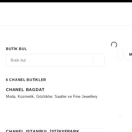
YÜKSEK KONTRASTI ETKINLEŞTIR
Yalnızca Butiklerde
Kurumsal
HAUTE COUTURE
MODA
HIGH J
BUTIK BUL
M
filtre 
filtrel
Coğrafi konum - siz
öneriler bu arama çubuğunun altında görüntülenir
0 Mevcut öneriler
6
CHANEL BUTİKLER
CHANEL BAGDAT
Filtrelere git
Moda, Kozmetik, Gözlükler, Saatler ve Fine Jewellery
BUTIK
CHANEL ISTANBUL İSTİNYEPARK