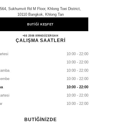
564, Sukhumvit Rd M Floor, Khlong Toei District,
10110 Bangkok, Khlong Tan
BUTİĞİ KEŞFET
EMSPHERE
+66 2508 8996
ARAYIN
GÜZERGAH
ÇALIŞMA SAATLERİ
rtesi
10:00 - 22:00
10:00 - 22:00
şamba
10:00 - 22:00
şembe
10:00 - 22:00
ma
10:00 - 22:00
artesi
10:00 - 22:00
ar
10:00 - 22:00
BUTİĞİNİZDE