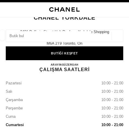
KONTRASTI ETKINLEŞTIR
BUTIK KARTINI KAPAT CHANEL YORKDALE
ana gezinti menüsü
Arama
He
ana gezinti menüsü
CHANEL YORKDALE
BUTIK BUL
3401 Dufferin Street Holt Renfrew, Yorkdale Shopping
Centre,
Coğrafi
öneriler bu arama çubuğunun altında görüntülenir
0 Mevcut öneriler
M6A 2T9 Toronto, On
BUTİĞİ KEŞFET
MODA
GÖZLÜKLER
SAATLER VE FINE JEWELLERY
filtre sonucu:
filtreler
CHANEL YORKDALE
ARAYIN
4167840990
GÜZERGAH
ÇALIŞMA SAATLERİ
Pazartesi
10:00 - 21:00
Salı
10:00 - 21:00
Çarşamba
10:00 - 21:00
Perşembe
10:00 - 21:00
Cuma
10:00 - 21:00
Cumartesi
10:00 - 21:00