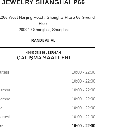
JEWELRY SHANGHAI P66
1266 West Nanjing Road，shanghai Plaza 66 Ground
Floor,
200040 Shanghai, Shanghai
RANDEVU AL
CHANEL WATCHES & FINE JEWELRY
4009555888
ARAYIN
GÜZERGAH
ÇALIŞMA SAATLERİ
rtesi
10:00 - 22:00
10:00 - 22:00
şamba
10:00 - 22:00
şembe
10:00 - 22:00
a
10:00 - 22:00
artesi
10:00 - 22:00
ar
10:00 - 22:00