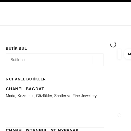
YÜKSEK KONTRASTI ETKINLEŞTIR
Yalnızca Butiklerde
Kurumsal
HAUTE COUTURE
MODA
HIGH J
BUTIK BUL
M
filtre 
filtrel
Coğrafi konum - siz
öneriler bu arama çubuğunun altında görüntülenir
0 Mevcut öneriler
6
CHANEL BUTİKLER
CHANEL BAGDAT
Filtrelere git
Moda, Kozmetik, Gözlükler, Saatler ve Fine Jewellery
BUTIK
CHANEL ISTANBUL İSTİNYEPARK