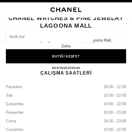
KONTRASTI ETKINLEŞTIR
BUTIK KARTINI KAPAT CHANEL WATCHES & FINE JEWELRY LAGOONA M
ana gezinti menüsü
Arama
He
ana gezinti menüsü
CHANEL WATCHES & FINE JEWELRY
LAGOONA MALL
BUTIK BUL
Coğrafi
66 West Bay Lagoon Street First Floor, Lagoona Mall,
öneriler bu arama çubuğunun altında görüntülenir
0 Mevcut öneriler
Doha
BUTİĞİ KEŞFET
MODA
GÖZLÜKLER
SAATLER VE FINE JEWELLERY
filtre sonucu:
filtreler
CHANEL WATCHES & FIN
ARAYIN
44441932
GÜZERGAH
ÇALIŞMA SAATLERİ
Pazartesi
10:00 - 22:00
Salı
10:00 - 22:00
Çarşamba
10:00 - 22:00
Perşembe
10:00 - 23:00
Cuma
14:00 - 23:00
Cumartesi
10:00 - 22:00