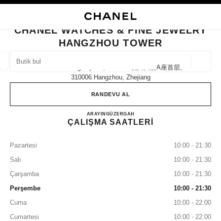
KONTRASTI ETKINLEŞTIR
BUTIK KARTINI KAPAT CHANEL WATCHES & FINE JEWELRY HANGZHOU 
ana gezinti menüsü
Arama
He
ana gezinti menüsü
CHANEL WATCHES & FINE JEWELRY
HANGZHOU TOWER
BUTIK BUL
Coğrafi
No.21 Wu Ling Square, Block A 杭州大厦a座首层,
öneriler bu arama çubuğunun altında görüntülenir
0 Mevcut öneriler
310006 Hangzhou, Zhejiang
RANDEVU AL
MODA
GÖZLÜKLER
SAATLER VE FINE JEWELLERY
filtre sonucu:
filtreler
CHANEL WATCHES & FIN
ARAYIN
4009555888
GÜZERGAH
ÇALIŞMA SAATLERİ
Pazartesi
10:00 - 21:30
Salı
10:00 - 21:30
Çarşamba
10:00 - 21:30
Perşembe
10:00 - 21:30
Cuma
10:00 - 22:00
Cumartesi
10:00 - 22:00