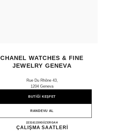
CHANEL WATCHES & FINE
JEWELRY GENEVA
Rue Du Rhône 43,
1204 Geneva
BUTİĞİ KEŞFET
RANDEVU AL
CHANEL WATCHES & FINE JEWELRY
223161150
ARAYIN
GÜZERGAH
ÇALIŞMA SAATLERİ