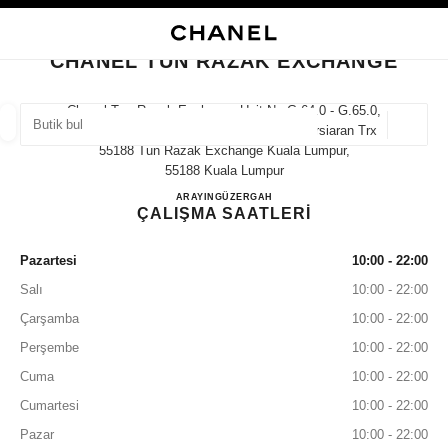
KONTRASTI ETKINLEŞTIR
BUTIK KARTINI KAPAT CHANEL TUN RAZAK EXCHANGE
ana gezinti menüsü
Arama
He
ana gezinti menüsü
CHANEL TUN RAZAK EXCHANGE
BUTIK BUL
Chanel Tun Razak Exchange Unit No G.64.0 - G.65.0,
Ground Floor Plaza The Exchange Trx Persiaran Trx
Coğrafi
öneriler bu arama çubuğunun altında görüntülenir
0 Mevcut öneriler
55188 Tun Razak Exchange Kuala Lumpur,
55188 Kuala Lumpur
CHANEL TUN RAZAK EX
ARAYIN
1800 812 838
GÜZERGAH
MODA
GÖZLÜKLER
SAATLER VE FINE JEWELLERY
filtre sonucu:
ÇALIŞMA SAATLERİ
filtreler
Pazartesi
10:00 - 22:00
Salı
10:00 - 22:00
Çarşamba
10:00 - 22:00
Perşembe
10:00 - 22:00
Cuma
10:00 - 22:00
Cumartesi
10:00 - 22:00
Pazar
10:00 - 22:00