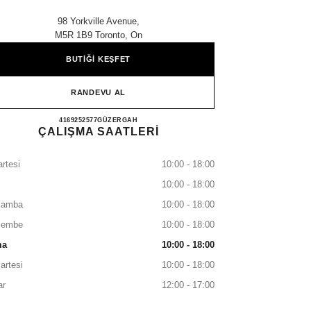
98 Yorkville Avenue,
M5R 1B9 Toronto, On
BUTİĞİ KEŞFET
RANDEVU AL
CHANEL TORONTO YORKVILLE
4169252577
ARAYIN
GÜZERGAH
ÇALIŞMA SAATLERİ
rtesi
10:00 - 18:00
10:00 - 18:00
şamba
10:00 - 18:00
şembe
10:00 - 18:00
ma
10:00 - 18:00
artesi
10:00 - 18:00
ar
12:00 - 17:00