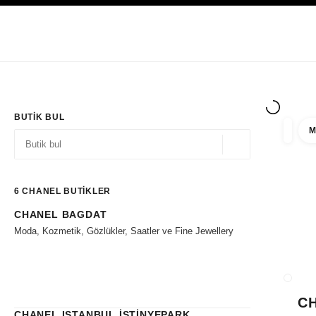
YÜKSEK KONTRASTI ETKINLEŞTIR
Yalnızca Butiklerde
Kurumsal
HAUTE COUTURE
MODA
HIGH J
BUTIK BUL
M
filtre 
filtrel
Coğrafi konum - siz
öneriler bu arama çubuğunun altında görüntülenir
0 Mevcut öneriler
6
CHANEL BUTİKLER
CHANEL BAGDAT
Filtrelere git
Moda, Kozmetik, Gözlükler, Saatler ve Fine Jewellery
BUTIK
C
CHANEL ISTANBUL İSTİNYEPARK