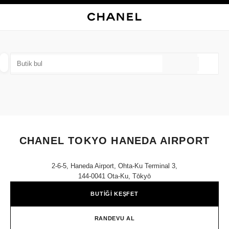
KONTRASTI ETKINLEŞTIR
BUTIK KARTINI KAPAT CHANEL TOKYO HANEDA AIRPORT
ana gezinti menüsü
Arama
He
ana gezinti menüsü
BUTIK BUL
Coğrafi
öneriler bu arama çubuğunun altında görüntülenir
0 Mevcut öneriler
MODA
GÖZLÜKLER
SAATLER VE FINE JEWELLERY
filtre sonucu:
filtreler
CHANEL TOKYO HANEDA AIRPORT
2-6-5, Haneda Airport, Ohta-Ku Terminal 3,
144-0041 Ota-Ku, Tōkyō
BUTİĞİ KEŞFET
RANDEVU AL