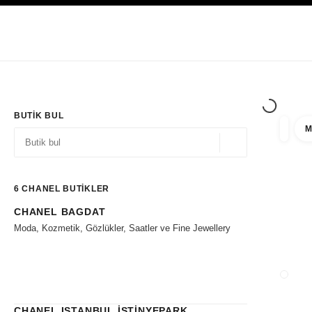
YÜKSEK KONTRASTI ETKINLEŞTIR
Yalnızca Butiklerde
Kurumsal
HAUTE COUTURE
MODA
HIGH J
BUTIK BUL
M
filtre 
filtrel
Coğrafi konum - siz
öneriler bu arama çubuğunun altında görüntülenir
0 Mevcut öneriler
6
CHANEL BUTİKLER
CHANEL BAGDAT
Filtrelere git
Moda, Kozmetik, Gözlükler, Saatler ve Fine Jewellery
BUTIK
CHANEL ISTANBUL İSTİNYEPARK