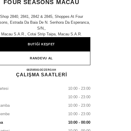
FOUR SEASONS MACAU
Shop 2840, 2841, 2842 & 2845, Shoppes At Four
sons, Estrada Da Baia De N. Senhora Da Esperanca,
S/n,,
Macau S.a.r., Cotai Strip Taipa, Macau S.a.r.
BUTİĞİ KEŞFET
RANDEVU AL
CHANEL THE SHOPPES AT FOUR SE
68258581
ARAYIN
GÜZERGAH
ÇALIŞMA SAATLERİ
rtesi
10:00 - 23:00
10:00 - 23:00
şamba
10:00 - 23:00
şembe
10:00 - 23:00
ma
10:00 - 00:00
artesi
10:00 - 00:00