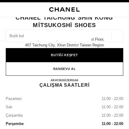
KONTRASTI ETKINLEŞTIR
BUTIK KARTINI KAPAT CHANEL TAICHUNG SHIN KONG MITSUKOSHI SHO
ana gezinti menüsü
Arama
He
ana gezinti menüsü
CHANEL TAICHUNG SHIN KONG
MITSUKOSHI SHOES
BUTIK BUL
Coğrafi
No. 301, Section 3, Taiwan Boulevard 1st Floor,
öneriler bu arama çubuğunun altında görüntülenir
0 Mevcut öneriler
407 Taichung City, Xitun District Taiwan Region
BUTİĞİ KEŞFET
MODA
GÖZLÜKLER
SAATLER VE FINE JEWELLERY
filtre sonucu:
filtreler
RANDEVU AL
CHANEL Taichung Shin Kong M
ARAYIN
0080 149 1677
GÜZERGAH
ÇALIŞMA SAATLERİ
Pazartesi
11:00 - 22:00
Salı
11:00 - 22:00
Çarşamba
11:00 - 22:00
Perşembe
11:00 - 22:00