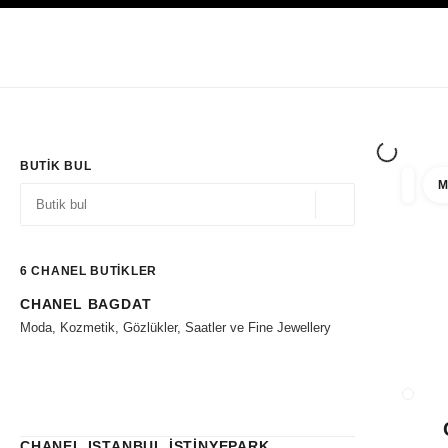
YÜKSEK KONTRASTI ETKINLEŞTIR
Yalnızca Butiklerde
Kurumsal
HAUTE COUTURE
MODA
HIGH J
BUTIK BUL
M
filtre 
filtrel
Coğrafi konum - siz
öneriler bu arama çubuğunun altında görüntülenir
0 Mevcut öneriler
6
CHANEL BUTİKLER
CHANEL BAGDAT
Filtrelere git
Moda, Kozmetik, Gözlükler, Saatler ve Fine Jewellery
BUTIK
CHANEL ISTANBUL İSTİNYEPARK