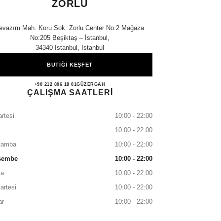
ZORLU
evazım Mah. Koru Sok. Zorlu Center No:2 Mağaza
No:205 Beşiktaş – İstanbul,
34340 Istanbul, İstanbul
BUTİĞİ KEŞFET
CHANEL SHOES BOUTIQUE ZORL
+90 212 806 18 01
ARAYIN
GÜZERGAH
ÇALIŞMA SAATLERİ
rtesi
10:00 - 22:00
10:00 - 22:00
şamba
10:00 - 22:00
şembe
10:00 - 22:00
a
10:00 - 22:00
artesi
10:00 - 22:00
ar
10:00 - 22:00