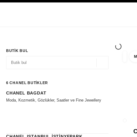
YÜKSEK KONTRASTI ETKINLEŞTIR
Yalnızca Butiklerde
Kurumsal
HAUTE COUTURE
MODA
HIGH J
BUTIK BUL
M
filtre 
filtrel
Coğrafi konum - siz
öneriler bu arama çubuğunun altında görüntülenir
0 Mevcut öneriler
6
CHANEL BUTİKLER
CHANEL BAGDAT
Filtrelere git
Moda, Kozmetik, Gözlükler, Saatler ve Fine Jewellery
BUTIK
CHANEL ISTANBUL İSTİNYEPARK