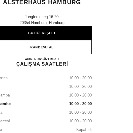
ALSTERHAUS HAMBURG
Jungfernstieg 16-20,
20354 Hamburg, Hamburg
BUTİĞİ KEŞFET
RANDEVU AL
CHANEL PARFUMS & BEAUTÉ ALS
4035017902
ARAYIN
GÜZERGAH
ÇALIŞMA SAATLERİ
rtesi
10:00 - 20:00
10:00 - 20:00
şamba
10:00 - 20:00
şembe
10:00 - 20:00
a
10:00 - 20:00
artesi
10:00 - 20:00
ar
Kapatıldı