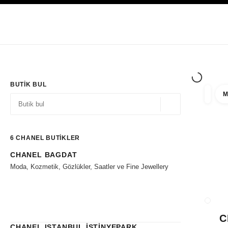
YÜKSEK KONTRASTI ETKINLEŞTIR
Yalnızca Butiklerde
Kurumsal
HAUTE COUTURE
MODA
HIGH J
BUTIK BUL
M
filtre 
filtrel
Coğrafi konum - siz
öneriler bu arama çubuğunun altında görüntülenir
0 Mevcut öneriler
6
CHANEL BUTİKLER
CHANEL BAGDAT
Filtrelere git
Moda, Kozmetik, Gözlükler, Saatler ve Fine Jewellery
BUTIK
C
CHANEL ISTANBUL İSTİNYEPARK