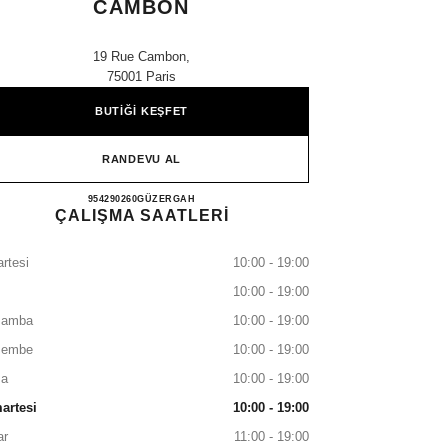
CAMBON
19 Rue Cambon,
75001 Paris
BUTİĞİ KEŞFET
RANDEVU AL
CHANEL PARFUMS BEAUTÉ 19 CAM
954290260
ARAYIN
GÜZERGAH
ÇALIŞMA SAATLERİ
rtesi
10:00 - 19:00
10:00 - 19:00
şamba
10:00 - 19:00
şembe
10:00 - 19:00
a
10:00 - 19:00
artesi
10:00 - 19:00
ar
11:00 - 19:00