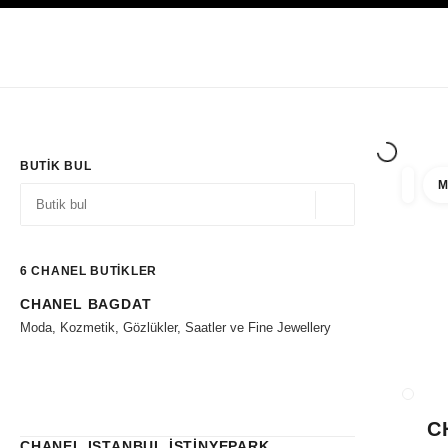
YÜKSEK KONTRASTI ETKINLEŞTIR
Yalnızca Butiklerde
Kurumsal
HAUTE COUTURE
MODA
HIGH J
BUTIK BUL
M
filtre 
filtrel
Coğrafi konum - siz
öneriler bu arama çubuğunun altında görüntülenir
0 Mevcut öneriler
6
CHANEL BUTİKLER
CHANEL BAGDAT
Filtrelere git
Moda, Kozmetik, Gözlükler, Saatler ve Fine Jewellery
BUTIK
C
CHANEL ISTANBUL İSTİNYEPARK