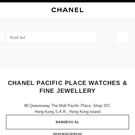
KONTRASTI ETKINLEŞTIR
BUTIK KARTINI KAPAT CHANEL PACIFIC PLACE WATCHES & FINE JEWEL
ana gezinti menüsü
Arama
He
ana gezinti menüsü
BUTIK BUL
Coğrafi
öneriler bu arama çubuğunun altında görüntülenir
0 Mevcut öneriler
MODA
GÖZLÜKLER
SAATLER VE FINE JEWELLERY
filtre sonucu:
filtreler
CHANEL PACIFIC PLACE WATCHES &
FINE JEWELLERY
88 Queensway The Mall Pacific Place, Shop 337,
Hong Kong S.a.r., Hong Kong Island
RANDEVU AL
CHANEL PACIFIC PLACE W
ARAYIN
36225288
GÜZERGAH