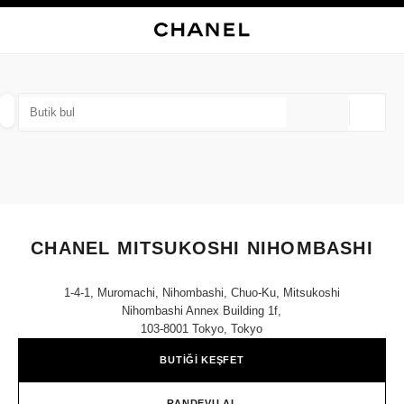
KONTRASTI ETKINLEŞTIR
BUTIK KARTINI KAPAT CHANEL MITSUKOSHI NIHOMBASHI
ana gezinti menüsü
Arama
He
ana gezinti menüsü
BUTIK BUL
Coğrafi
öneriler bu arama çubuğunun altında görüntülenir
0 Mevcut öneriler
MODA
GÖZLÜKLER
SAATLER VE FINE JEWELLERY
filtre sonucu:
filtreler
CHANEL MITSUKOSHI NIHOMBASHI
1-4-1, Muromachi, Nihombashi, Chuo-Ku, Mitsukoshi
Nihombashi Annex Building 1f,
103-8001 Tokyo, Tokyo
BUTİĞİ KEŞFET
RANDEVU AL