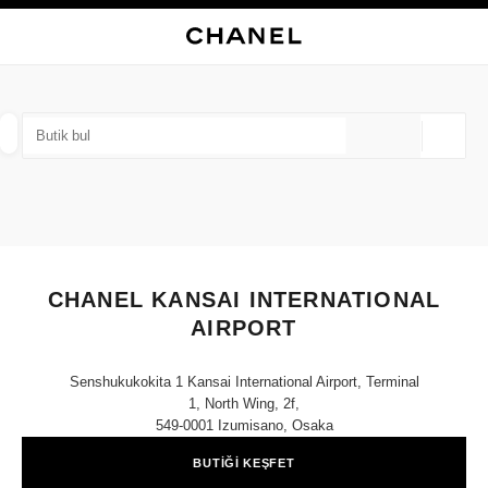
KONTRASTI ETKINLEŞTIR
BUTIK KARTINI KAPAT CHANEL KANSAI INTERNATIONAL AIRPORT
ana gezinti menüsü
Arama
He
ana gezinti menüsü
BUTIK BUL
Coğrafi
öneriler bu arama çubuğunun altında görüntülenir
0 Mevcut öneriler
MODA
GÖZLÜKLER
SAATLER VE FINE JEWELLERY
filtre sonucu:
filtreler
CHANEL KANSAI INTERNATIONAL
AIRPORT
Senshukukokita 1 Kansai International Airport, Terminal
1, North Wing, 2f,
549-0001 Izumisano, Osaka
BUTİĞİ KEŞFET