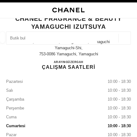
KONTRASTI ETKINLEŞTIR
BUTIK KARTINI KAPAT CHANEL FRAGRANCE & BEAUTY YAMAGUCHI IZU
ana gezinti menüsü
Arama
He
ana gezinti menüsü
CHANEL FRAGRANCE & BEAUTY
YAMAGUCHI IZUTSUYA
BUTIK BUL
Coğrafi
3-3, Nakaichi-Cho, Yamaguchi-Shi, Yamaguchi
öneriler bu arama çubuğunun altında görüntülenir
0 Mevcut öneriler
Yamaguchi-Shi,
753-0086 Yamaguchi, Yamaguchi
CHANEL FRAGRANCE & B
ARAYIN
083-922-0114
GÜZERGAH
MODA
GÖZLÜKLER
SAATLER VE FINE JEWELLERY
filtre sonucu:
filtreler
ÇALIŞMA SAATLERİ
Pazartesi
10:00 - 18:30
Salı
10:00 - 18:30
Çarşamba
10:00 - 18:30
Perşembe
10:00 - 18:30
Cuma
10:00 - 18:30
Cumartesi
10:00 - 18:30
Pazar
10:00 - 18:30