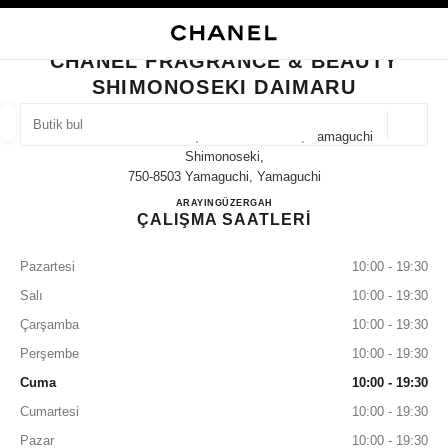
KONTRASTI ETKINLEŞTIR
BUTIK KARTINI KAPAT CHANEL FRAGRANCE & BEAUTY SHIMONOSEKI D
ana gezinti menüsü
Arama
He
ana gezinti menüsü
CHANEL FRAGRANCE & BEAUTY
SHIMONOSEKI DAIMARU
BUTIK BUL
Coğrafi
4-4-10 Takezaki-Cho, Shimonoseki-Shi, Yamaguchi
öneriler bu arama çubuğunun altında görüntülenir
0 Mevcut öneriler
Shimonoseki,
750-8503 Yamaguchi, Yamaguchi
CHANEL FRAGRANCE & B
ARAYIN
083-224-3232
GÜZERGAH
MODA
GÖZLÜKLER
SAATLER VE FINE JEWELLERY
filtre sonucu:
filtreler
ÇALIŞMA SAATLERİ
Pazartesi
10:00 - 19:30
Salı
10:00 - 19:30
Çarşamba
10:00 - 19:30
Perşembe
10:00 - 19:30
Cuma
10:00 - 19:30
Cumartesi
10:00 - 19:30
Pazar
10:00 - 19:30