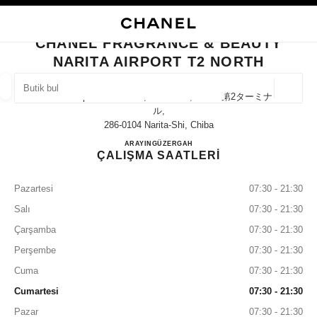
KONTRASTI ETKINLEŞTIR
BUTIK KARTINI KAPAT CHANEL FRAGRANCE & BEAUTY NARITA AIRPORT
ana gezinti menüsü
Arama
He
ana gezinti menüsü
CHANEL FRAGRANCE & BEAUTY
NARITA AIRPORT T2 NORTH
BUTIK BUL
Coğrafi
Narita Airport Terminal 2, Narita-Shi, Chiba 第2ターミナ
öneriler bu arama çubuğunun altında görüntülenir
0 Mevcut öneriler
ル,
286-0104 Narita-Shi, Chiba
CHANEL FRAGRANCE & BE
ARAYIN
0120-191-625
GÜZERGAH
MODA
GÖZLÜKLER
SAATLER VE FINE JEWELLERY
filtre sonucu:
filtreler
ÇALIŞMA SAATLERİ
Pazartesi
07:30 - 21:30
Salı
07:30 - 21:30
Çarşamba
07:30 - 21:30
Perşembe
07:30 - 21:30
Cuma
07:30 - 21:30
Cumartesi
07:30 - 21:30
Pazar
07:30 - 21:30