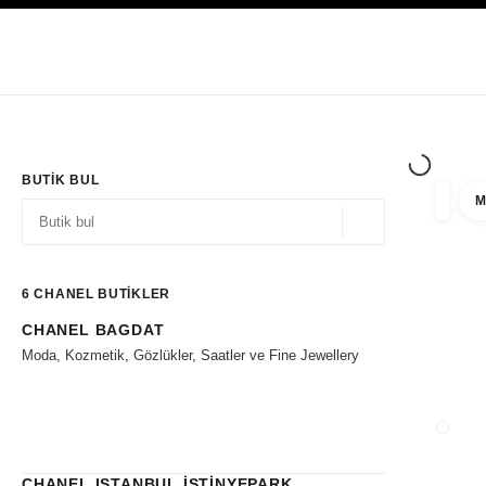
YÜKSEK KONTRASTI ETKINLEŞTIR
Yalnızca Butiklerde
Kurumsal
HAUTE COUTURE
MODA
HIGH J
BUTIK BUL
M
filtre 
filtrel
Coğrafi konum - siz
öneriler bu arama çubuğunun altında görüntülenir
0 Mevcut öneriler
6
CHANEL BUTİKLER
CHANEL BAGDAT
Filtrelere git
Moda, Kozmetik, Gözlükler, Saatler ve Fine Jewellery
BUTIK
CHANEL ISTANBUL İSTİNYEPARK