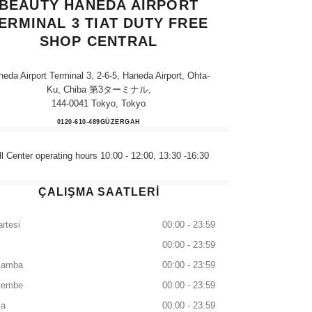
BEAUTY HANEDA AIRPORT
ERMINAL 3 TIAT DUTY FREE
SHOP CENTRAL
eda Airport Terminal 3, 2-6-5, Haneda Airport, Ohta-
Ku, Chiba 第3ターミナル,
144-0041 Tokyo, Tokyo
CHANEL FRAGRANCE & BEAUTY HA
0120-610-489
ARAYIN
GÜZERGAH
ll Center operating hours 10:00 - 12:00, 13:30 -16:30
ÇALIŞMA SAATLERİ
rtesi
00:00 - 23:59
00:00 - 23:59
şamba
00:00 - 23:59
şembe
00:00 - 23:59
a
00:00 - 23:59