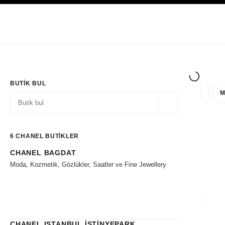
YÜKSEK KONTRASTI ETKINLEŞTIR
Yalnızca Butiklerde
Kurumsal
HAUTE COUTURE
MODA
HIGH J
BUTIK BUL
M
filtre 
filtrel
Coğrafi konum - siz
öneriler bu arama çubuğunun altında görüntülenir
0 Mevcut öneriler
6
CHANEL BUTİKLER
CHANEL BAGDAT
Filtrelere git
Moda, Kozmetik, Gözlükler, Saatler ve Fine Jewellery
CHANEL ISTANBUL İSTİNYEPARK