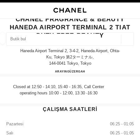
KONTRASTI ETKINLEŞTIR
BUTIK KARTINI KAPAT CHANEL FRAGRANCE & BEAUTY HANEDA AIRPORT
ana gezinti menüsü
Arama
He
ana gezinti menüsü
CHANEL FRAGRANCE & BEAUTY
HANEDA AIRPORT TERMINAL 2 TIAT
BUTIK BUL
DUTY FREE BEAUTY
Coğrafi
öneriler bu arama çubuğunun altında görüntülenir
0 Mevcut öneriler
Haneda Airport Terminal 2, 3-4-2, Haneda Airport, Ohta-
Ku, Tokyo 第2ターミナル,
144-0041 Tokyo, Tokyo
MODA
GÖZLÜKLER
SAATLER VE FINE JEWELLERY
filtre sonucu:
filtreler
CHANEL FRAGRANCE & BE
ARAYIN
0120-610-489
GÜZERGAH
Closed at 12:50 - 14:10, 15:40 - 16:35, Call Center
operating hours 10:00 - 12:00, 13:30 -16:30
ÇALIŞMA SAATLERİ
Pazartesi
06:25 - 01:05
Salı
06:25 - 01:05