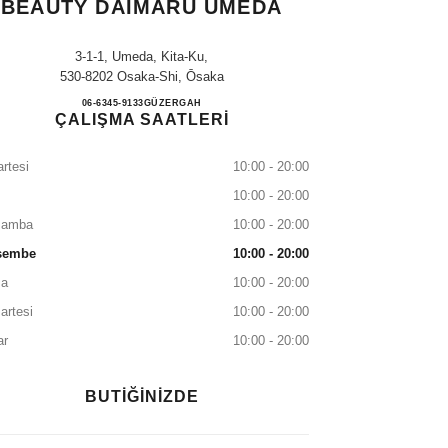
BEAUTY DAIMARU UMEDA
3-1-1, Umeda, Kita-Ku,
530-8202 Osaka-Shi, Ōsaka
CHANEL FRAGRANCE & BEAUTY 
06-6345-9133
ARAYIN
GÜZERGAH
ÇALIŞMA SAATLERİ
rtesi
10:00 - 20:00
10:00 - 20:00
şamba
10:00 - 20:00
şembe
10:00 - 20:00
a
10:00 - 20:00
artesi
10:00 - 20:00
ar
10:00 - 20:00
BUTİĞİNİZDE