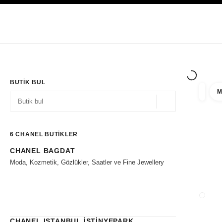
YÜKSEK KONTRASTI ETKINLEŞTIR
Yalnızca Butiklerde
Kurumsal
HAUTE COUTURE
MODA
HIGH J
BUTIK BUL
M
filtre 
filtrel
Coğrafi konum - siz
öneriler bu arama çubuğunun altında görüntülenir
0 Mevcut öneriler
6
CHANEL BUTİKLER
CHANEL BAGDAT
Filtrelere git
Moda, Kozmetik, Gözlükler, Saatler ve Fine Jewellery
BUTIK
CHANEL ISTANBUL İSTİNYEPARK