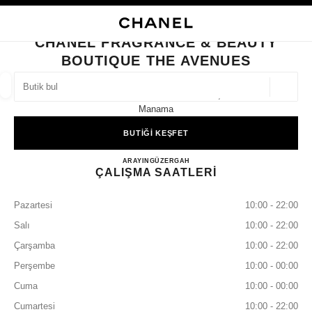
KONTRASTI ETKINLEŞTIR
BUTIK KARTINI KAPAT CHANEL FRAGRANCE & BEAUTY BOUTIQUE THE 
ana gezinti menüsü
Arama
He
ana gezinti menüsü
CHANEL FRAGRANCE & BEAUTY
BOUTIQUE THE AVENUES
BUTIK BUL
Coğrafi
The Avenues Mall Ground Floor,
öneriler bu arama çubuğunun altında görüntülenir
0 Mevcut öneriler
Manama
BUTİĞİ KEŞFET
MODA
GÖZLÜKLER
SAATLER VE FINE JEWELLERY
filtre sonucu:
filtreler
CHANEL FRAGRANCE & B
ARAYIN
+97377997922
GÜZERGAH
ÇALIŞMA SAATLERİ
Pazartesi
10:00 - 22:00
Salı
10:00 - 22:00
Çarşamba
10:00 - 22:00
Perşembe
10:00 - 00:00
Cuma
10:00 - 00:00
Cumartesi
10:00 - 22:00