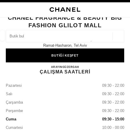
KONTRASTI ETKINLEŞTIR
BUTIK KARTINI KAPAT CHANEL FRAGRANCE & BEAUTY BIG FASHION GL
ana gezinti menüsü
Arama
He
ana gezinti menüsü
CHANEL FRAGRANCE & BEAUTY BIG
FASHION GLILOT MALL
BUTIK BUL
Coğrafi
Harav Mecher Junction 1 Glilot,
öneriler bu arama çubuğunun altında görüntülenir
0 Mevcut öneriler
Ramat-Hasharon, Tel Aviv
BUTİĞİ KEŞFET
MODA
GÖZLÜKLER
SAATLER VE FINE JEWELLERY
filtre sonucu:
filtreler
CHANEL FRAGRANCE & BE
ARAYIN
+972-3-5348923
GÜZERGAH
ÇALIŞMA SAATLERİ
Pazartesi
09:30 - 22:00
Salı
09:30 - 22:00
Çarşamba
09:30 - 22:00
Perşembe
09:30 - 22:00
Cuma
09:30 - 15:00
Cumartesi
10:00 - 00:00