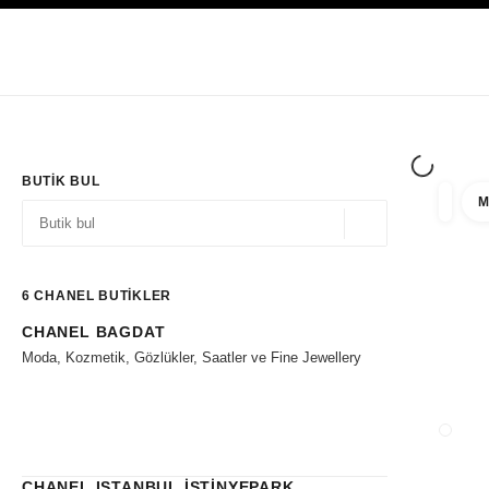
YÜKSEK KONTRASTI ETKINLEŞTIR
Yalnızca Butiklerde
Kurumsal
HAUTE COUTURE
MODA
HIGH J
BUTIK BUL
M
filtre 
filtrel
Coğrafi konum - siz
öneriler bu arama çubuğunun altında görüntülenir
0 Mevcut öneriler
6
CHANEL BUTİKLER
CHANEL BAGDAT
Filtrelere git
Moda, Kozmetik, Gözlükler, Saatler ve Fine Jewellery
BUTIK
CHANEL ISTANBUL İSTİNYEPARK