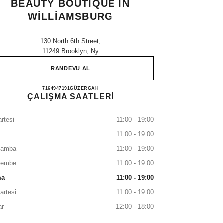
BEAUTY BOUTIQUE IN
WILLIAMSBURG
130 North 6th Street,
11249 Brooklyn, Ny
RANDEVU AL
CHANEL Fragrance and Beauty boutique in
7164947191
ARAYIN
GÜZERGAH
ÇALIŞMA SAATLERİ
rtesi
11:00 - 19:00
11:00 - 19:00
şamba
11:00 - 19:00
şembe
11:00 - 19:00
ma
11:00 - 19:00
artesi
11:00 - 19:00
ar
12:00 - 18:00