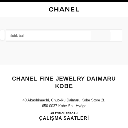
KONTRASTI ETKINLEŞTIR
BUTIK KARTINI KAPAT CHANEL FINE JEWELRY DAIMARU KOBE
ana gezinti menüsü
Arama
He
ana gezinti menüsü
BUTIK BUL
Coğrafi
öneriler bu arama çubuğunun altında görüntülenir
0 Mevcut öneriler
MODA
GÖZLÜKLER
SAATLER VE FINE JEWELLERY
filtre sonucu:
filtreler
CHANEL FINE JEWELRY DAIMARU
KOBE
40 Akashimachi, Chuo-Ku Daimaru Kobe Store 2f,
650-0037 Kobe-Shi, Hyōgo
CHANEL FINE JEWELRY 
ARAYIN
078-335-0517
GÜZERGAH
ÇALIŞMA SAATLERİ