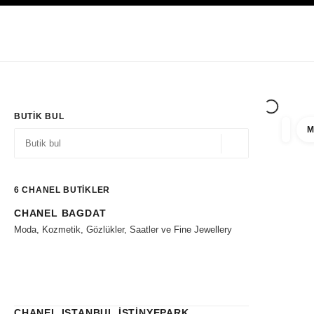
YÜKSEK KONTRASTI ETKINLEŞTIR
Yalnızca Butiklerde
Kurumsal
HAUTE COUTURE
MODA
HIGH J
BUTIK BUL
M
filtre 
filtrel
Coğrafi konum - siz
öneriler bu arama çubuğunun altında görüntülenir
0 Mevcut öneriler
6
CHANEL BUTİKLER
CHANEL BAGDAT
Filtrelere git
Moda, Kozmetik, Gözlükler, Saatler ve Fine Jewellery
CHANEL ISTANBUL İSTİNYEPARK