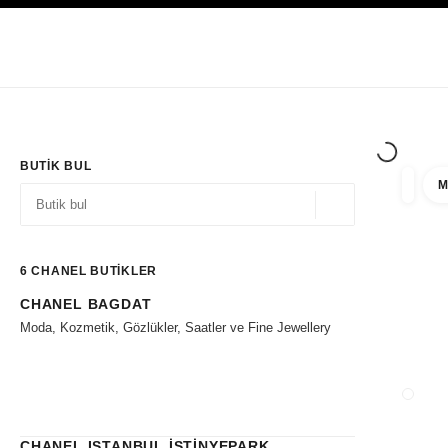
YÜKSEK KONTRASTI ETKINLEŞTIR
Yalnızca Butiklerde
Kurumsal
HAUTE COUTURE
MODA
HIGH J
BUTIK BUL
M
filtre 
filtrel
Coğrafi konum - siz
öneriler bu arama çubuğunun altında görüntülenir
0 Mevcut öneriler
6
CHANEL BUTİKLER
CHANEL BAGDAT
Filtrelere git
Moda, Kozmetik, Gözlükler, Saatler ve Fine Jewellery
BUTIK
CHANEL ISTANBUL İSTİNYEPARK