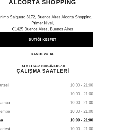
ALCORTA SHOPPING
ónimo Salguero 3172, Buenos Aires Alcorta Shopping,
Primer Nivel,
C1425 Buenos Aires, Buenos Aires
BUTİĞİ KEŞFET
RANDEVU AL
CHANEL Beauty Corner Alcorta Shopp
+54 9 11 6492 9880
ARAYIN
GÜZERGAH
ÇALIŞMA SAATLERİ
rtesi
10:00 - 21:00
10:00 - 21:00
şamba
10:00 - 21:00
şembe
10:00 - 21:00
ma
10:00 - 21:00
artesi
10:00 - 21:00