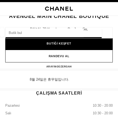
KONTRASTI ETKINLEŞTIR
BUTIK KARTINI KAPAT AVENUEL MAIN CHANEL BOUTIQUE
ana gezinti menüsü
Arama
He
ana gezinti menüsü
AVENUEL MAIN CHANEL BOUTIQUE
BUTIK BUL
B1f&1f, 73 Namdaemun-Ro, Jung-Gu,
04533 Seoul
Coğrafi
öneriler bu arama çubuğunun altında görüntülenir
0 Mevcut öneriler
BUTİĞİ KEŞFET
MODA
GÖZLÜKLER
SAATLER VE FINE JEWELLERY
filtre sonucu:
RANDEVU AL
filtreler
Avenuel Main CHANEL Bouti
ARAYIN
+82 80 805 9628
GÜZERGAH
8월 24일은 휴무일입니다.
ÇALIŞMA SAATLERİ
Pazartesi
10:30 - 20:00
Salı
10:30 - 20:00