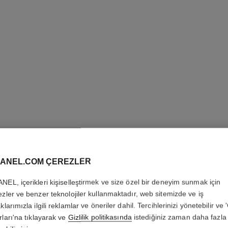
j12 diamond bezel saat calibre 12.2, 33 mm
j1
e
Yüksek dayanıklılığa sahip siyah seramik ve çelik,
Yüksek day
Ref. H10474
pırlantalı çerçeve ve göstergeler
Ref. H9837
886 600 try
*
Detayları görüntüle
yeni
ANEL.COM ÇEREZLER
NEL, içerikleri kişiselleştirmek ve size özel bir deneyim sunmak için
ezler ve benzer teknolojiler kullanmaktadır, web sitemizde ve iş
klarımızla ilgili reklamlar ve öneriler dahil. Tercihlerinizi yönetebilir ve
rları'na tıklayarak ve
Gizlilik politikasında
istediğiniz zaman daha fazla 